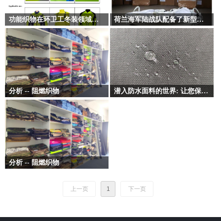
功能织物在环卫工冬装领域的优势
荷兰海军陆战队配备了新型军用雪橇
在寒冷的冬季，环卫工人需要面对恶
前往挪威进行冬季训练演习的部队将
劣的天气条件，因此他们的冬季制服
首批配备这些军用雪橇，这可以更好
需要具有出色的保暖性，耐用性和舒
地为荷兰和其他北约盟国在战略日益
适性。作为理想的选择，功能性面料
重要的北极地区执行任务。
以其独特的材料和特性，在环卫工人
的防寒制服中发挥着重要作用。
分析 -- 阻燃织物
潜入防水面料的世界: 让您保持干爽和时尚
近年来，世界各国因纺织品引起的火
在潮湿的天气或水基活动中保持干燥
灾数量不断增加。几十年来，中国平
时，防水面料是游戏规则的改变者。
均每年发生火灾的次数30000到40000
这些创新的纺织品彻底改变了我们的
起，死亡人数23000人，火灾损失20-
着装方式，使我们能够在最具挑战性
30亿元。
的条件下保持舒适和时尚。在本文
分析 -- 阻燃织物
中，我们将深入了解防水面料的世
界，探索其功能，优点和应用。
近年来，世界各国因纺织品引起的火
灾数量不断增加。几十年来，中国平
上一页
1
下一页
均每年发生火灾的次数30000到40000
起，死亡人数23000人，火灾损失20-