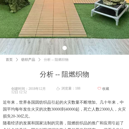
首页
ꄲ
纺织产品
ꄲ
分析 -- 阻燃织物
分析 -- 阻燃织物
浏览量：
188
创建时间：
2018年12月
ꄀ
收藏
ꄘ
12日
12:52
近年来，世界各国因纺织品引起的火灾数量不断增加。几十年来，中
国平均每年发生火灾的次数30000到40000起，死亡人数23000人，火灾
损失20-30亿元。
随着经济的发展和国家法制的完善，阻燃纺织品的推广和应用引起了